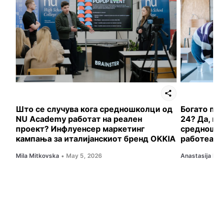
Што се случува кога средношколци од
Богато по
NU Academy работат на реален
24? Да, в
проект? Инфлуенсер маркетинг
средношк
кампања за италијанскиот бренд OKKIA
работеа
Mila Mitkovska
May 5, 2026
Anastasija Ili