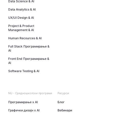
Data Science & AI
Data Analytics & AI
UX/UI Design & AI
Project & Product
Management & AI
Human Recources & AI
Full Stack Програмирање &
AI
Front End Програмирање &
AI
Software Testing & AI
NU - Средношколски програми​
Ресурси
Програмирање x AI
Блог
Графички дизајн x AI
Вебинари