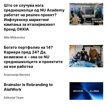
Што се случува кога
средношколци од NU Academy
работат на реален проект?
Инфлуенсер маркетинг
кампања за италијанскиот
бренд OKKIA
Mila Mitkovska
Богато портфолио на 14?
Кариера пред 24? Да,
возможно е – ова се NU
средношколците и проектите
на кои работеа
Anastasija Ilievska
Brainster Is Rebranding to
AIatWork
Editorial Team