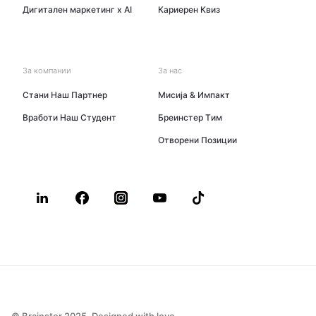
Дигитален маркетинг x AI
Кариерен Квиз
За компании
За нас
Стани Наш Партнер
Мисија & Импакт
Вработи Наш Студент
Бреинстер Tим
Oтворени Позиции