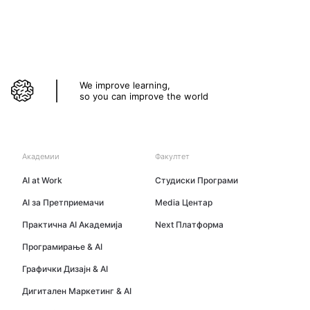
We improve learning,
so you can improve the world
Академии
Факултет
AI at Work
Студиски Програми
AI за Претприемачи
Media Центар
Практична AI Академија
Next Платформа
Програмирање & AI
Графички Дизајн & AI
Дигитален Маркетинг & AI