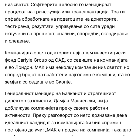
низ светот. Софтверите целосно го менаџираат
процесот на трансфузија или трансплантација. Тоа ги
опфаќа обработката на податоците на донаторите,
тестирања, резултати, управување со сите уреди
вклучени во процесот, анализи, споредби, складирање
и следење.
Компанијата е дел од вториот најголем инвестициски
фонд Carlyle Group од САД, со седиште на компанијата
е во Лондон. МАК има неколку компании низ светот, но
според бројот на вработени најголема е компанијата во
земјата со седиште во Скопје.
Генералниот менаџер на Балканот и стратешкиот
директор за клиенти, Дамјан Манчевски, ни ја
доближува компанијата преку своите работни
активности. Преку разговорот со него дознаваме дека
идеалниот кандидат за компанијата би бил спремен
постојано да учи: „МАК е продуктна компанија, така што