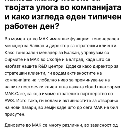
твојата улога во компанијата
и како изгледа еден типичен
работен ден?
Во моментот во МАК имам две функции: гененерален
менаџер за Балкан и директор за стратешки клиенти.
Како генерален менаџер за Балкан, управувам со
фирмите на МАК во Скопје и Белград, каде што се
наоѓаат нашите R&D центри. Додека како директор за
стратешки клиенти, ги водам активностите на
компанијата на глобално ниво за преминување на
нашите постоечки клиенти на нашата cloud платформа
MAK.Care, за која имаме стратешко партнерство со
AWS. Исто така, ги водам и активностите за отворање
на нови пазари, во земји каде што до сега МАК не бил
присутен.
Деновите во МАК се многу различни, во зависност од