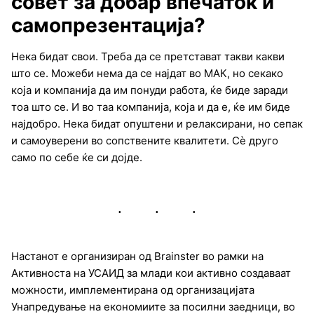
совет за добар впечаток и
самопрезентација?
Нека бидат свои. Треба да се претстават такви какви
што се. Можеби нема да се најдат во МАК, но секако
која и компанија да им понуди работа, ќе биде заради
тоа што се. И во таа компанија, која и да е, ќе им биде
најдобро. Нека бидат опуштени и релаксирани, но сепак
и самоуверени во сопствените квалитети. Сѐ друго
само по себе ќе си дојде.
Настанот е организиран од Brainster во рамки на
Активноста на УСАИД за млади кои активно создаваат
можности, имплементирана од организацијата
Унапредување на економиите за посилни заедници, во