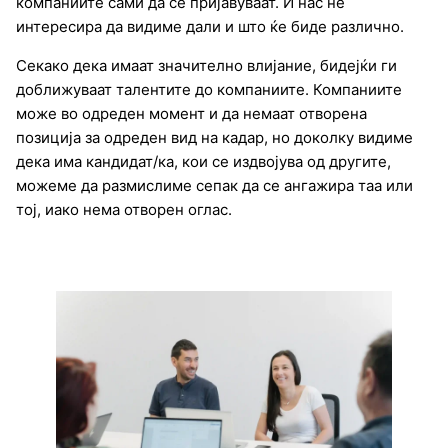
компаниите сами да се пријавуваат. И нас нѐ
интересира да видиме дали и што ќе биде различно.
Секако дека имаат значително влијание, бидејќи ги
доближуваат талентите до компаниите. Компаниите
може во одреден момент и да немаат отворена
позиција за одреден вид на кадар, но доколку видиме
дека има кандидат/ка, кои се издвојува од другите,
можеме да размислиме сепак да се ангажира таа или
тој, иако нема отворен оглас.