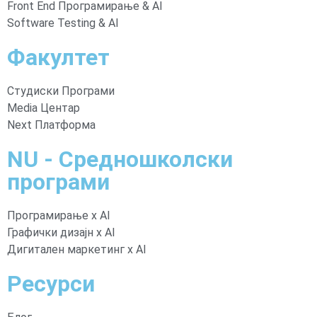
Front End Програмирање & AI
Software Testing & AI
Факултет
Студиски Програми
Media Центар
Next Платформа
NU - Средношколски
програми​
Програмирање x AI
Графички дизајн x AI
Дигитален маркетинг x AI
Ресурси