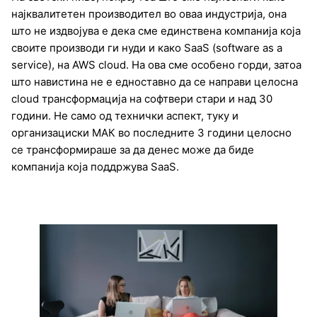
најквалитетен производител во оваа индустрија, она
што не издвојува е дека сме единствена компанија која
своите производи ги нуди и како SaaS (software as a
service), на AWS cloud. На ова сме особено горди, затоа
што навистина не е едноставно да се направи целосна
cloud трансформација на софтвери стари и над 30
години. Не само од технички аспект, туку и
организациски МАК во последните 3 години целосно
се трансформираше за да денес може да биде
компанија која поддржува SaaS.