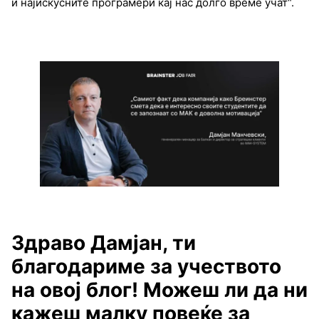
и најискусните програмери кај нас долго време учат“.
Здраво Дамјан, ти
благодариме за учеството
на овој блог! Можеш ли да ни
кажеш малку повеќе за