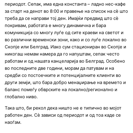
периодот. Сепак, има една константа – ладно нес-кафе
за старт на денот во 8:00 и правење на список на сѐ што
треба да се направи тој ден. Имајќи предвид што сѐ
покривам, работата е многу динамична и бара
комуникција со многу луѓе од сите краеви на светот и
во различни временски зони, како и со луѓе локално во
Скопје или Белград. Иако сум стациониран во Скопје и
никогаш немам намера да го напуштам, сепак често
работам и од нашата канцеларија во Белград. Особено
во последните две години, морам да патувам и на
средби со постоечките и потенцијалните клиенти во
други земји, што бара добро менаџирање на времето и
баланс помеѓу обврските на локално/регионално и
глобално ниво.
Така што, би рекол дека ништо не е типично во мојот
работен ден. Сѐ зависи од периодот и од тоа каде се
наоѓам.