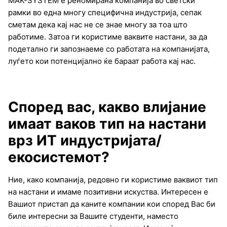
MAK-SYSTEM е реномирана компанија во светски
рамки во една многу специфична индустрија, сепак
сметам дека кај нас не се знае многу за тоа што
работиме. Затоа ги користиме ваквите настани, за да
подетално ги запознаеме со работата на компанијата,
луѓето кои потенцијално ќе бараат работа кај нас.
Според вас, какво влијание
имаат ваков тип на настани
врз ИТ индустријата/
екосистемот?
Ние, како компанија, редовно ги користиме ваквиот тип
на настани и имаме позитивни искуства. Интересен е
Вашиот пристап да каните компании кои според Вас би
биле интересни за Вашите студенти, наместо