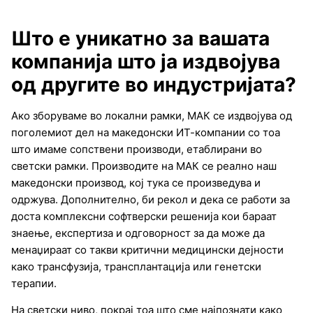
Што е уникатно за вашата
компанија што ја издвојува
од другите во индустријата?
Ако зборуваме во локални рамки, МАК се издвојува од
поголемиот дел на македонски ИТ-компании со тоа
што имаме сопствени производи, етаблирани во
светски рамки. Производите на МАК се реално наш
македонски производ, кој тука се произведува и
одржува. Дополнително, би рекол и дека се работи за
доста комплексни софтверски решенија кои бараат
знаење, експертиза и одговорност за да може да
менаџираат со такви критични медицински дејности
како трансфузија, трансплантација или генетски
терапии.
На светски ниво, покрај тоа што сме најпознати како