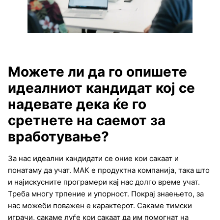
Можете ли да го опишете
идеалниот кандидат кој се
надевате дека ќе го
сретнете на саемот за
вработување?
За нас идеални кандидати се оние кои сакаат и
понатаму да учат. МАК е продуктна компанија, така што
и најискусните програмери кај нас долго време учат.
Треба многу трпение и упорност. Покрај знаењето, за
нас можеби поважен е карактерот. Сакаме тимски
играчи, сакаме луѓе кои сакаат да им помогнат на