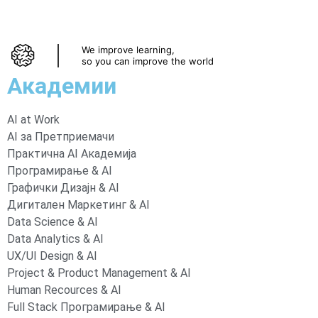
We improve learning,
so you can improve the world
Академии
AI at Work
AI за Претприемачи
Практична AI Академија
Програмирање & AI
Графички Дизајн & AI
Дигитален Маркетинг & AI
Data Science & AI
Data Analytics & AI
UX/UI Design & AI
Project & Product Management & AI
Human Recources & AI
Full Stack Програмирање & AI