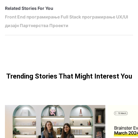
Related Stories For You
Front End програмирање
Full Stack програмирање
UX/UI
дизајн
Партнерства
Проекти
Trending Stories That Might Interest You