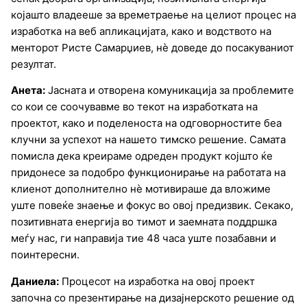
којашто владееше за времетраење на целиот процес на
изработка на веб апликацијата, како и водството на
менторот Ристе Самарџиев, нè доведе до посакуваниот
резултат.
Анета:
Јасната и отворена комуникација за проблемите
со кои се соочувавме во текот на изработката на
проектот, како и поделеноста на одговорностите беа
клучни за успехот на нашето тимско решение. Самата
помисла дека креираме одреден продукт којшто ќе
придонесе за подобро функционирање на работата на
клиенот дополнително нѐ мотивираше да вложиме
уште повеќе знаење и фокус во овој предизвик. Секако,
позитивната енергија во тимот и заемната поддршка
меѓу нас, ги направија тие 48 часа уште позабавни и
поинтересни.
Даниела:
Процесот на изработка на овој проект
започна со презентирање на дизајнерското решение од