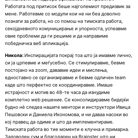
Работата под притисок беше најголемиот предизвик за
мене. Работевме со модули кои не ни беа доволно
познати за работа, но со помош на тимската работа,
секојдневното комуницирање и упорноста, успеавме
овие проблеми да ги решиме и да направиме
победничка веб апликација.
Никола:
Инспирацијата покрај тоа што ја имавме лично,
си ја црпевме и меѓусебно. Се стимулиравме, бевме
постојано на zoom, дававме идеи и мислења,
едноставно се организиравме и бевме одличен team
каде што перфектно се координиравме. Имаше
истрајност и мотив во 48-те часа да изнудиме
комплетно web решение. Се консолидиравме бидејќи
будно нѐ следеа нашите ментори и инструктори Ивица
Пешовски и Даниела Икономова, и ни даваа насоки во
кој правец да одиме и што да имплементираме.
Тимската работа во тие моменти е клучна и примарна.
Задоволен сум и благодарен на Brainster што ни