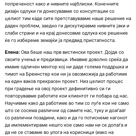
попреченост како и нивните најблиски. Конечните
дизајн одлуки ги донесувавме со консултации со
целиот тим каде сите претставувавме наше решение на
даден проблем, заедно ги дискутиравме нивните јаки и
слаби страни и на крај донесовме одлука кое решение
ќе го избереме земајќи ја предвид пристапноста.
Елена:
Ова беше наш прв вистински проект. Дојде со
своите учења и предизвици. Имавме доволно среќа да
имаме одличен ментор кој ни даде голема поддршка и
тимот на Бреинстер кои ни ја овозможија да работиме
на еден ваков прекрасен проект. Низ целиот процес
при градење на овој проект дефинитивно си ги
повторувавме работите кои клиентот ги побара од нас.
Научивме како да работиме во тим со луѓе кои не само
што се сосема различни од самите нас, туку и доаѓаат
со различни позадини, како и да го потиснеме нагонот
да имлементираме нешто кое само нам ни се допаѓа и
да не се ставаме во улога на корисници (иако на