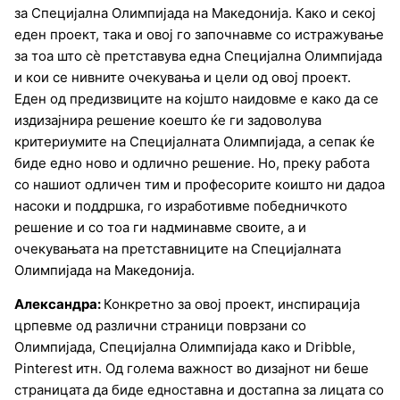
за Специјална Олимпијада на Македонија. Како и секој
еден проект, така и овој го започнавме со истражувањe
за тоа што сè претставува една Специјална Олимпијада
и кои се нивните очекувања и цели од овој проект.
Еден од предизвиците на којшто наидовме е како да се
издизајнира решение коешто ќе ги задоволува
критериумите на Специјалната Олимпијада, а сепак ќе
биде едно ново и одлично решение. Но, преку работа
со нашиот одличен тим и професорите коишто ни дадоа
насоки и поддршка, го изработивме победничкото
решение и со тоа ги надминавме своите, а и
очекувањата на претставниците на Специјалната
Олимпијада на Македонија.
Александра:
Конкретно за овој проект, инспирација
црпевме од различни страници поврзани со
Олимпијада, Специјална Олимпијада како и Dribble,
Pinterest итн. Од голема важност во дизајнот ни беше
страницата да биде едноставна и достапна за лицата со