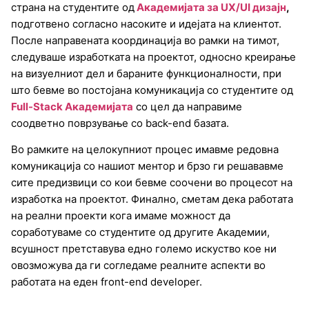
страна на студентите од
Академијата за UX/UI дизајн
,
подготвено согласно насоките и идејата на клиентот.
После направената координација во рамки на тимот,
следуваше изработката на проектот, односно креирање
на визуелниот дел и бараните функционалности, при
што бевме во постојана комуникација со студентите од
Full-Stack Академијата
со цел да направиме
соодветно поврзување со back-end базата.
Во рамките на целокупниот процес имавме редовна
комуникација со нашиот ментор и брзо ги решававме
сите предизвици со кои бевме соочени во процесот на
изработка на проектот. Финално, сметам дека работата
на реални проекти кога имаме можност да
соработуваме со студентите од другите Академии,
всушност претставува едно големо искуство кое ни
овозможува да ги согледаме реалните аспекти во
работата на еден front-end developer.