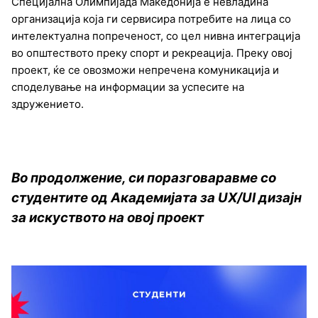
Специјална Олимпијада Македонија е невладина
организација која ги сервисира потребите на лица со
интелектуална попреченост, со цел нивна интеграција
во општеството преку спорт и рекреација. Преку овој
проект, ќе се овозможи непречена комуникација и
споделување на информации за успесите на
здружението.
Во продолжение, си поразговаравме со
студентите од Академијата за UX/UI дизајн
за искуството на овој проект