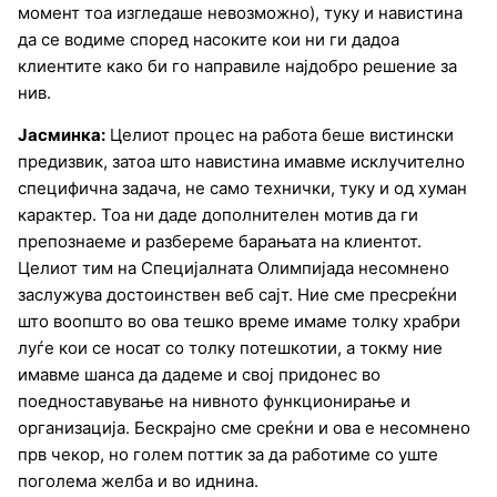
момент тоа изгледаше невозможно), туку и навистина
да се водиме според насоките кои ни ги дадоа
клиентите како би го направиле најдобро решение за
нив.
Јасминка:
Целиот процес на работа беше вистински
предизвик, затоа што навистина имавме исклучително
специфична задача, не само технички, туку и од хуман
карактер. Тоа ни даде дополнителен мотив да ги
препознаеме и разбереме барањата на клиентот.
Целиот тим на Специјалната Олимпијада несомнено
заслужува достоинствен веб сајт. Ние сме пресреќни
што воопшто во ова тешко време имаме толку храбри
луѓе кои се носат со толку потешкотии, а токму ние
имавме шанса да дадеме и свој придонес во
поедноставување на нивното функционирање и
организација. Бескрајно сме среќни и ова е несомнено
прв чекор, но голем поттик за да работиме со уште
поголема желба и во иднина.