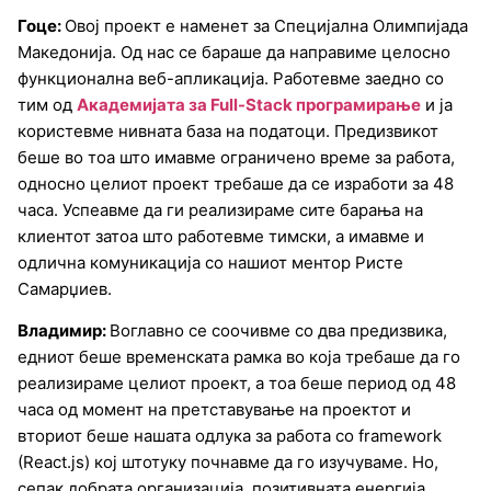
Гоце:
Овој проект е наменет за Специјална Олимпијада
Македонија. Од нас се бараше да направиме целосно
функционална веб-апликација. Работевме заедно со
тим од
Академијата за Full-Stack програмирање
и ја
користевме нивната база на податоци. Предизвикот
беше во тоа што имавме ограничено време за работа,
односно целиот проект требаше да се изработи за 48
часа. Успеавме да ги реализираме сите барања на
клиентот затоа што работевме тимски, а имавме и
одлична комуникација со нашиот ментор Ристе
Самарџиев.
Владимир:
Воглавно се соочивме со два предизвика,
едниот беше временската рамка во која требаше да го
реализираме целиот проект, а тоа беше период од 48
часа од момент на претставување на проектот и
вториот беше нашата одлука за работа со framework
(React.js) кој штотуку почнавме да го изучуваме. Но,
сепак добрата организација, позитивната енергија