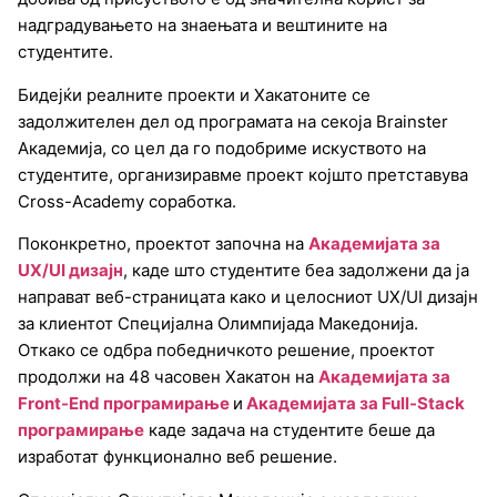
надградувањето на знаењата и вештините на
студентите.
Бидејќи реалните проекти и Хакатоните се
задолжителен дел од програмата на секоја Brainster
Академија, со цел да го подобриме искуството на
студентите, организиравме проект којшто претставува
Cross-Academy соработка.
Поконкретно, проектот започна на
Академијата за
UX/UI дизајн
, каде што студентите беа задолжени да ја
направат веб-страницата како и целосниот UX/UI дизајн
за клиентот Специјална Олимпијада Македонија.
Откако се одбра победничкото решение, проектот
продолжи на 48 часовен Хакатон на
Академијата за
Front-End програмирање
и
Академијата за Full-Stack
програмирање
каде задача на студентите беше да
изработат функционално веб решение.