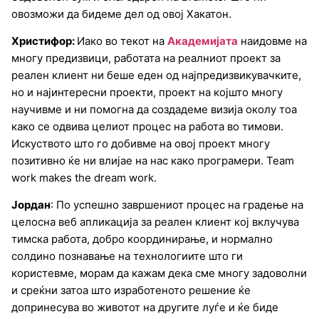
овозможи да бидеме дел од овој Хакатон.
Христифор:
Иако во текот на
Академијата
наидовме на
многу предизвици, работата на реалниот проект за
реален клиент ни беше еден од најпредизвикувачките,
но и најинтересни проекти, проект на којшто многу
научивме и ни помогна да создадеме визија околу тоа
како се одвива целиот процес на работа во тимови.
Искуството што го добивме на овој проект многу
позитивно ќе ни влијае на нас како програмери. Team
work makes the dream work.
Јордан
: По успешно завршениот процес на градење на
целосна веб апликација за реален клиент кој вклучува
тимска работа, добро координирање, и нормално
солдино познавање на технологиите што ги
користевме, морам да кажам дека сме многу задоволни
и среќни затоа што изработеното решение ќе
допринесува во животот на другите луѓе и ќе биде