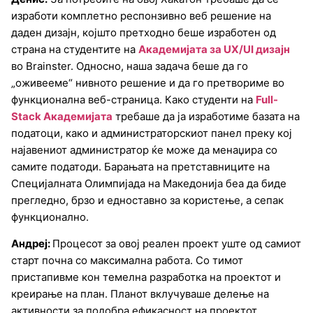
изработи комплетно респонзивно веб решение на
даден дизајн, којшто претходно беше изработен од
страна на студентите на
Академијата за UX/UI дизајн
во Brainster. Односно, наша задача беше да го
„оживееме“ нивното решение и да го претвориме во
функционална веб-страница. Како студенти на
Full-
Stack Академијата
требаше да ја изработиме базата на
податоци, како и администраторскиот панел преку кој
најавениот администратор ќе може да менаџира со
самите податоди. Барањата на претставниците на
Специјалната Олимпијада на Македонија беа да биде
прегледно, брзо и едноставно за користење, а сепак
функционално.
Андреј:
Процесот за овој реален проект уште од самиот
старт почна со максимална работа. Со тимот
пристапивме кон темелна разработка на проектот и
креирање на план. Планот вклучуваше делење на
активности за подобра ефикасност на проектот.