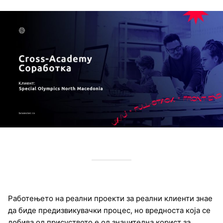
Работењето на реални проекти за реални клиенти знае
да биде предизвикувачки процес, но вредноста која се
добива од присуството е од значителна корист за